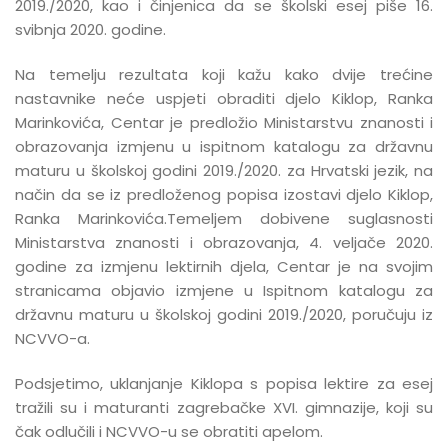
2019./2020, kao i činjenica da se školski esej piše 16.
svibnja 2020. godine.
Na temelju rezultata koji kažu kako dvije trećine
nastavnike neće uspjeti obraditi djelo Kiklop, Ranka
Marinkovića, Centar je predložio Ministarstvu znanosti i
obrazovanja izmjenu u ispitnom katalogu za državnu
maturu u školskoj godini 2019./2020. za Hrvatski jezik, na
način da se iz predloženog popisa izostavi djelo Kiklop,
Ranka Marinkovića.Temeljem dobivene suglasnosti
Ministarstva znanosti i obrazovanja, 4. veljače 2020.
godine za izmjenu lektirnih djela, Centar je na svojim
stranicama objavio izmjene u Ispitnom katalogu za
državnu maturu u školskoj godini 2019./2020, poručuju iz
NCVVO-a.
Podsjetimo, uklanjanje Kiklopa s popisa lektire za esej
tražili su i maturanti zagrebačke XVI. gimnazije, koji su
čak odlučili i NCVVO-u se obratiti apelom.