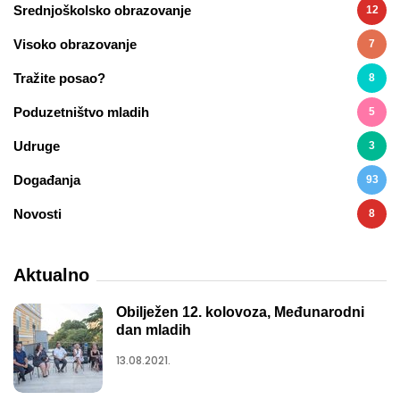
Srednjoškolsko obrazovanje
12
Visoko obrazovanje
7
Tražite posao?
8
Poduzetništvo mladih
5
Udruge
3
Događanja
93
Novosti
8
Aktualno
Obilježen 12. kolovoza, Međunarodni
dan mladih
13.08.2021.